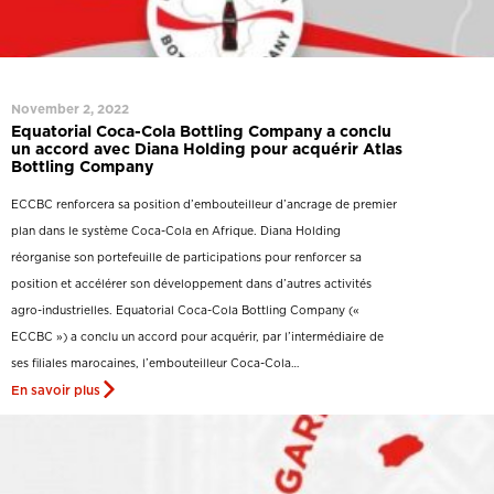
November 2, 2022
Equatorial Coca-Cola Bottling Company a conclu
un accord avec Diana Holding pour acquérir Atlas
Bottling Company
ECCBC renforcera sa position d’embouteilleur d’ancrage de premier
plan dans le système Coca-Cola en Afrique. Diana Holding
réorganise son portefeuille de participations pour renforcer sa
position et accélérer son développement dans d’autres activités
agro-industrielles. Equatorial Coca-Cola Bottling Company («
ECCBC ») a conclu un accord pour acquérir, par l’intermédiaire de
ses filiales marocaines, l’embouteilleur Coca-Cola…
En savoir plus