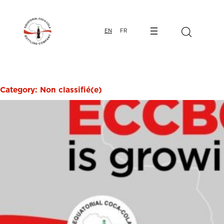
Skip
EN
FR
to
content
Category:
Non classifié(e)